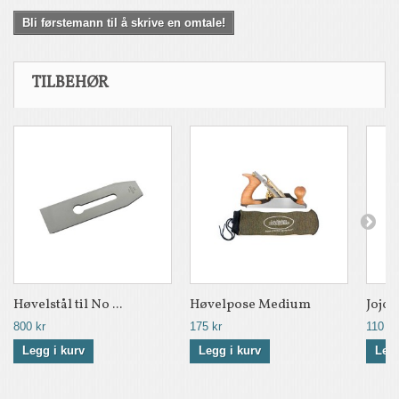
Bli førstemann til å skrive en omtale!
TILBEHØR
Høvelstål til No ...
Høvelpose Medium
Jojob
800 kr
175 kr
110 kr
Legg i kurv
Legg i kurv
Legg