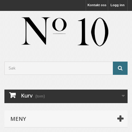
Kontakt oss
Logg inn
Kurv
(tom)
MENY