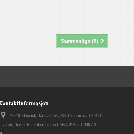
Sammenlign (
0
)
Kontaktinformasjon
No-10 Klassisk Håndverktøy AS, Lyngørsida 10, 4910
Lyngør, Norge. Foretaksregisteret MVA 914 751 330 AS