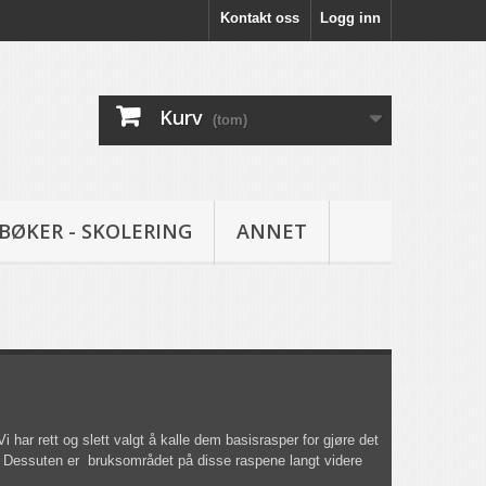
Kontakt oss
Logg inn
Kurv
(tom)
BØKER - SKOLERING
ANNET
 har rett og slett valgt å kalle dem basisrasper for gjøre det
der. Dessuten er bruksområdet på disse raspene langt videre