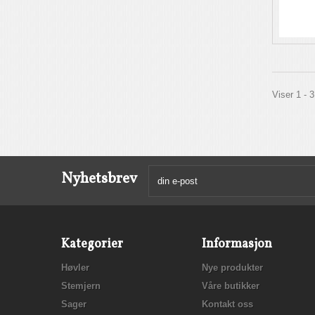
Viser 1 - 
Nyhetsbrev
Kategorier
Informasjon
Høvler
Nye produkter
Stemjern
Våre butikker
Sager
Kontakt oss