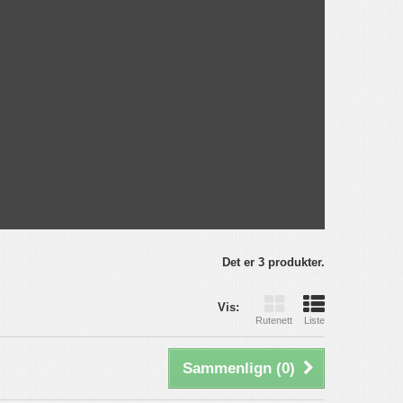
Det er 3 produkter.
Vis:
Rutenett
Liste
Sammenlign (
0
)