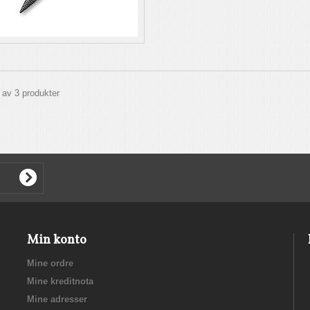
3 av 3 produkter
Min konto
Mine ordre
Mine kreditnota
Mine adresser