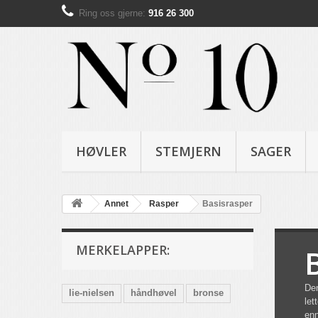
Ring oss gjerne:
916 26 300
HØVLER
STEMJERN
SAGER
Annet
Rasper
Basisrasper
MERKELAPPER:
Den
lie-nielsen
håndhøvel
bronse
let
enn