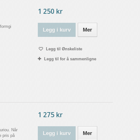
1 250 kr
 formgi
Legg i kurv
Mer
Legg til Ønskeliste
Legg til for å sammenligne
1 275 kr
uriou. Når
Legg i kurv
Mer
e pris på