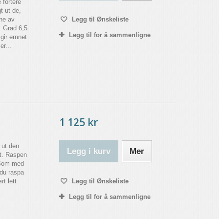
 fortere
t ut de,
ene av
Legg til Ønskeliste
. Grad 6,5
Legg til for å sammenligne
gir emnet
r...
1 125 kr
e ut den
Legg i kurv
Mer
tt. Raspen
. Som med
 du raspa
t lett
Legg til Ønskeliste
Legg til for å sammenligne