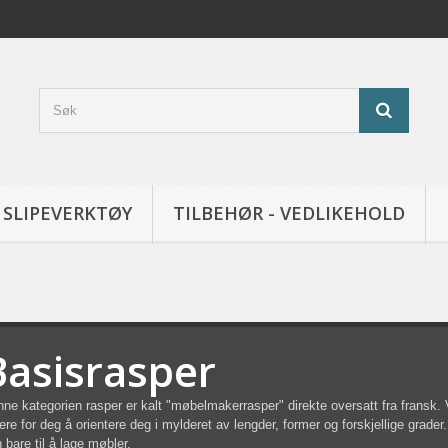
SLIPEVERKTØY
TILBEHØR - VEDLIKEHOLD
Basisrasper
ne kategorien rasper er kalt "møbelmakerrasper" direkte oversatt fra fransk. Vi
tere for deg å orientere deg i mylderet av lengder, former og forskjellige gra
 bare til å lage møbler.