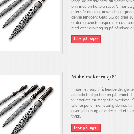
lenge og bredde fordi du fjerner virke
enn med en kortere rasp. Vi har valg
etter vår mening, anvendelige grad
denne lengden: Grad 6,5 og grad 10
er den groveste raspen som du form
med etter grovsaging på båndsag elle
Ikke på lager
Møbelmakerrasp 8"
Fintannet rasp til å bearbeide, glatt
allerede ferdige formen på emnet di
vil etterlate en meget fin overflate
alle raspene, men særlig denne, lar
gjøre jobben og arbeider med et svær
trykk.
Ikke på lager