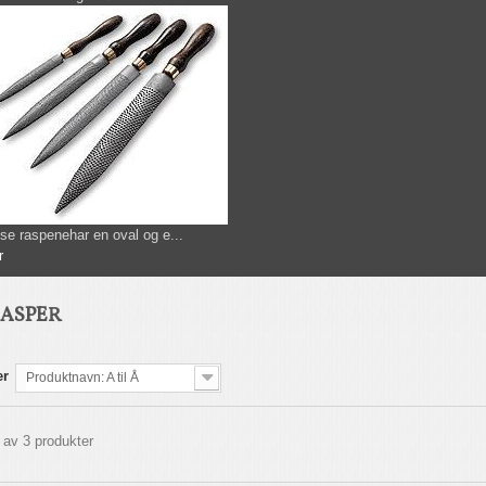
se raspenehar en oval og e...
r
RASPER
er
Produktnavn: A til Å
3 av 3 produkter