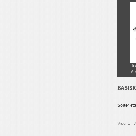
Dis
Me
BASIS
Sorter ett
Viser 1 - 