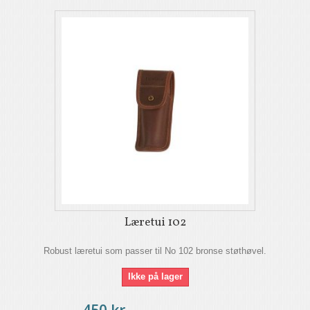
Læretui 102
Robust læretui som passer til No 102 bronse støthøvel.
Ikke på lager
450 kr