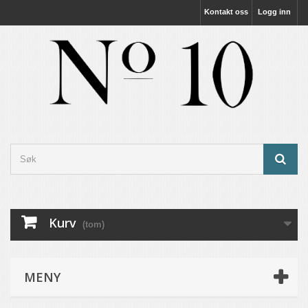
Kontakt oss
Logg inn
Kurv
(tom)
MENY