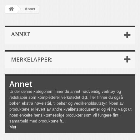
Annet
ANNET
MERKELAPPER:
Annet
Under denne kategorien finner du annet nødvendig verktøy og
redskaper som kompletterer verkstedet ditt. Her finner du også
bøker, ekstra høvelstål, tilbehør og vedlikeholdsutstyr. Noen av
produktene er levert av andre kvalitetsprodusenter og vi har valgt ut
noen enkelte hensiktsmessige produkter som vil fungere fint i
samarbeid med produktene fr...
Mer