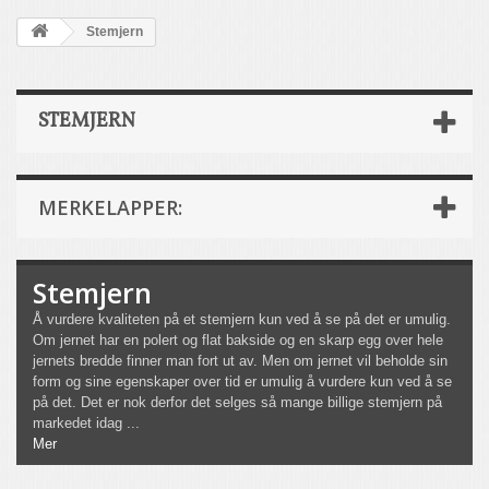
Stemjern
STEMJERN
MERKELAPPER:
Stemjern
Å vurdere kvaliteten på et stemjern kun ved å se på det er umulig.
Om jernet har en polert og flat bakside og en skarp egg over hele
jernets bredde finner man fort ut av. Men om jernet vil beholde sin
form og sine egenskaper over tid er umulig å vurdere kun ved å se
på det. Det er nok derfor det selges så mange billige stemjern på
markedet idag ...
Mer