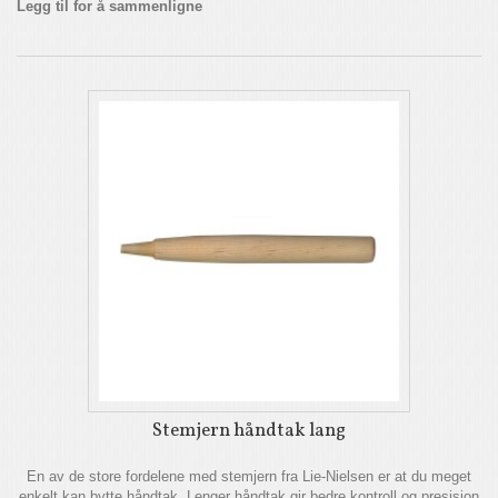
Legg til for å sammenligne
Stemjern håndtak lang
En av de store fordelene med stemjern fra Lie-Nielsen er at du meget
enkelt kan bytte håndtak. Lenger håndtak gir bedre kontroll og presisjon