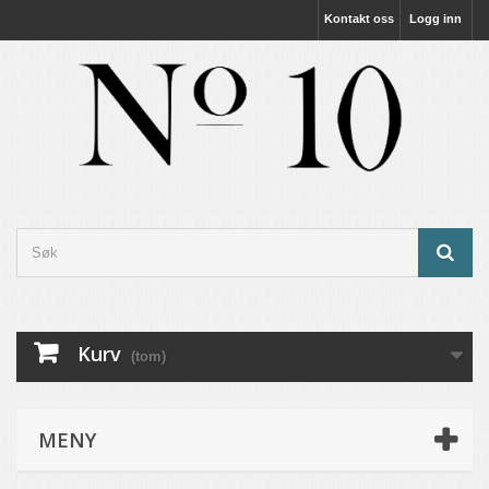
Kontakt oss
Logg inn
Kurv
(tom)
MENY