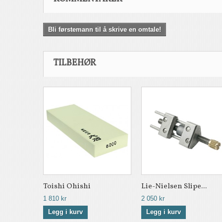
Bli førstemann til å skrive en omtale!
TILBEHØR
Toishi Ohishi
Lie-Nielsen Slipe...
1 810 kr
2 050 kr
Legg i kurv
Legg i kurv