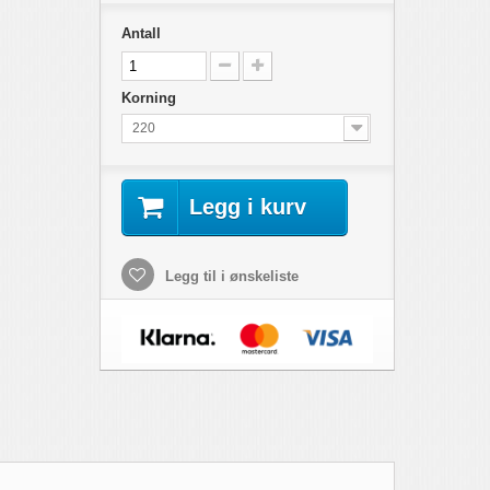
Antall
Korning
220
Legg i kurv
Legg til i ønskeliste