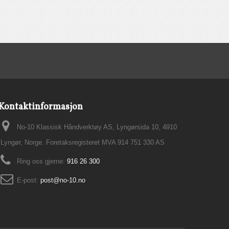
Kontaktinformasjon
No-10 Klassisk Håndverktøy AS, Lyngørsida 10, 4910
Lyngør, Norge. Foretaksregisteret MVA 914 751 330 AS
Ring oss gjerne:
916 26 300
E-post:
post@no-10.no