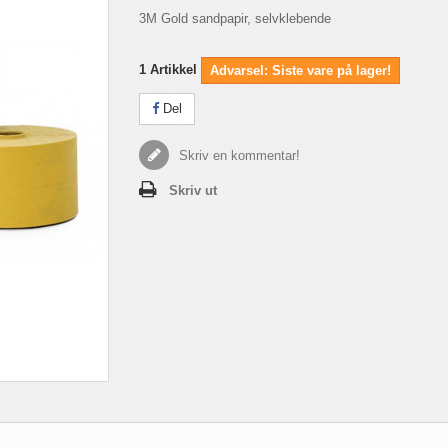
3M Gold sandpapir, selvklebende
1
Artikkel
Advarsel: Siste vare på lager!
Del
Skriv en kommentar!
Skriv ut