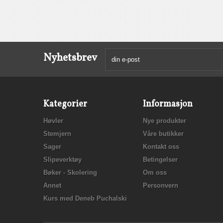
Nyhetsbrev
Kategorier
Informasjon
Høvler
Nye produkter
Stemjern
Våre butikker
Sager
Kontakt oss
Slipeverktøy
Betingelser
Bøker - Skolering
Om oss
Annet
Personvern
Kurs med Deneb Puchalski