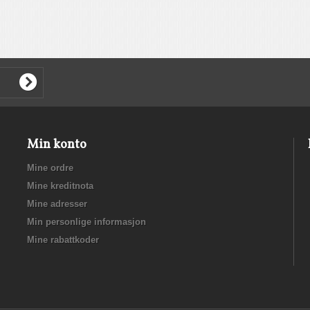
Min konto
Mine ordre
Mine kreditnota
Mine adresser
Min personlige informasjon
Mine rabattkoder