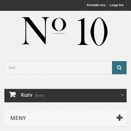
Kontakt oss
Logg inn
Kurv
(tom)
MENY