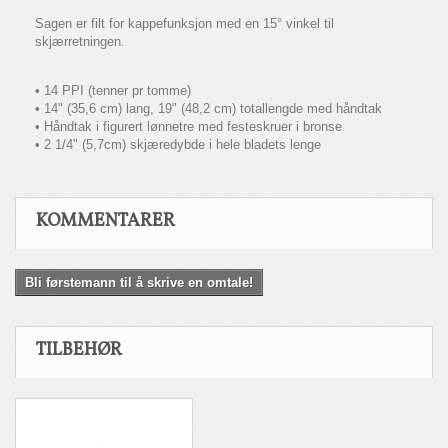
Sagen er filt for kappefunksjon med en 15° vinkel til
skjærretningen.
• 14 PPI (tenner pr tomme)
• 14" (35,6 cm) lang, 19" (48,2 cm) totallengde med håndtak
• Håndtak i figurert lønnetre med festeskruer i bronse
• 2 1/4" (5,7cm) skjæredybde i hele bladets lenge
KOMMENTARER
Bli førstemann til å skrive en omtale!
TILBEHØR