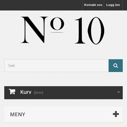
Kontakt oss
Logg inn
Kurv
(tom)
MENY